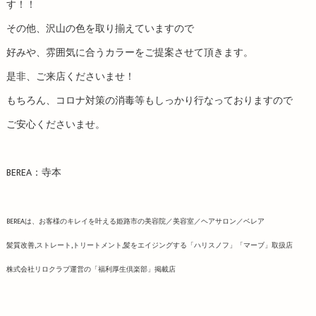
す！！
その他、沢山の色を取り揃えていますので
好みや、雰囲気に合うカラーをご提案させて頂きます。
是非、ご来店くださいませ！
もちろん、コロナ対策の消毒等もしっかり行なっておりますので
ご安心くださいませ。
BEREA：寺本
BEREAは、お客様のキレイを叶える姫路市の美容院／美容室／ヘアサロン／ベレア
髪質改善,ストレート,トリートメント,髪をエイジングする「ハリスノフ」「マーブ」取扱店
株式会社リロクラブ運営の「福利厚生倶楽部」掲載店