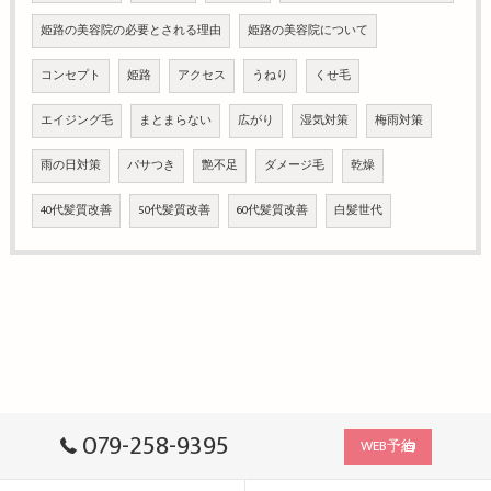
姫路の美容院の必要とされる理由
姫路の美容院について
コンセプト
姫路
アクセス
うねり
くせ毛
エイジング毛
まとまらない
広がり
湿気対策
梅雨対策
雨の日対策
パサつき
艶不足
ダメージ毛
乾燥
40代髪質改善
50代髪質改善
60代髪質改善
白髪世代
079-258-9395
WEB予約