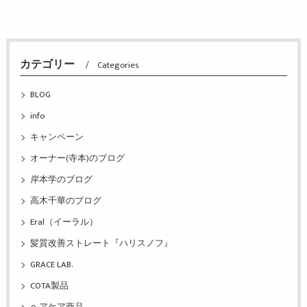
カテゴリー
Categories
BLOG
info
キャンペーン
オーナー(寺本)のブログ
岸本学のブログ
高木千華のブログ
Eral（イーラル）
髪質改善ストレート『ハリスノフ』
GRACE LAB.
COTA製品