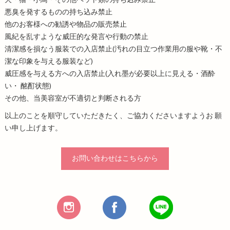
犬・猫・小鳥・その他ペット類の持ち込み禁止
悪臭を発するものの持ち込み禁止
他のお客様への勧誘や物品の販売禁止
風紀を乱すような威圧的な発言や行動の禁止
清潔感を損なう服装での入店禁止(汚れの目立つ作業用の服や靴・不
潔な印象を与える服装など)
威圧感を与える方への入店禁止(入れ墨が必要以上に見える・酒酔
い・ 酩酊状態)
その他、当美容室が不適切と判断される方
以上のことを順守していただきたく、ご協力くださいますようお 願
い申し上げます。
お問い合わせはこちらから