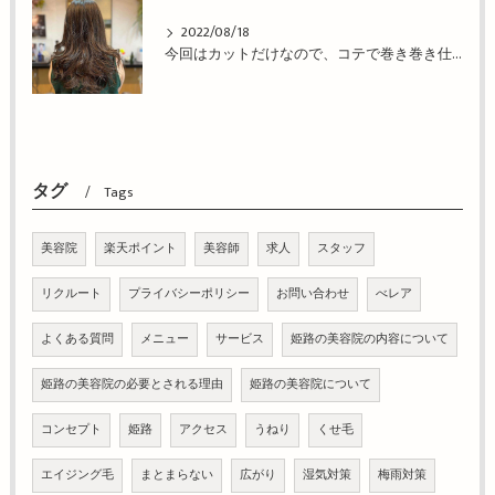
2022/08/18
今回はカットだけなので、コテで巻き巻き仕上げ！姫路市の美容院BEREA(ベレア)はお客様のキレイを叶える美容室／ヘアサロン
タグ
Tags
美容院
楽天ポイント
美容師
求人
スタッフ
リクルート
プライバシーポリシー
お問い合わせ
べレア
よくある質問
メニュー
サービス
姫路の美容院の内容について
姫路の美容院の必要とされる理由
姫路の美容院について
コンセプト
姫路
アクセス
うねり
くせ毛
エイジング毛
まとまらない
広がり
湿気対策
梅雨対策