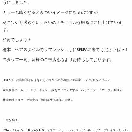
うにしました。
カラーも暗くなるときついイメージになるのですが、
そこはやり過ぎないくらいのナチュラルな明るさに仕上げていま
す。
如何でしょう？
是非、ヘアスタイルでリフレッシュしにBEREAに来てくださいね〜！
スタッフ一同、皆様のご来店を心よりお待ちしております。
BEREAは、お客様のキレイを叶える姫路市の美容院／美容室／ヘアサロン／ベレア
髪質改善,ストレート,トリートメント,髪をエイジングする「ハリスノフ」「マーブ」取扱店
株式会社リロクラブ運営の「福利厚生倶楽部」掲載店
ー主な取扱ー
COTA・ミルボン・FRONTe(P-UP)・レプロナイザー・ハリス・アール J・サニープレイス・リトル