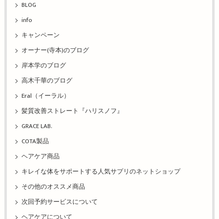
BLOG
info
キャンペーン
オーナー(寺本)のブログ
岸本学のブログ
高木千華のブログ
Eral（イーラル）
髪質改善ストレート『ハリスノフ』
GRACE LAB.
COTA製品
ヘアケア商品
キレイな体をサポートする人気サプリのネットショップ
その他のオススメ商品
次回予約サービスについて
ヘアケアについて