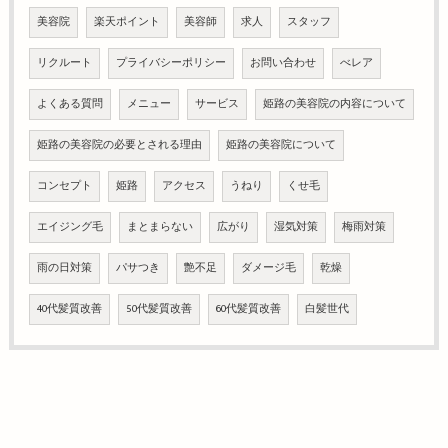
美容院
楽天ポイント
美容師
求人
スタッフ
リクルート
プライバシーポリシー
お問い合わせ
べレア
よくある質問
メニュー
サービス
姫路の美容院の内容について
姫路の美容院の必要とされる理由
姫路の美容院について
コンセプト
姫路
アクセス
うねり
くせ毛
エイジング毛
まとまらない
広がり
湿気対策
梅雨対策
雨の日対策
パサつき
艶不足
ダメージ毛
乾燥
40代髪質改善
50代髪質改善
60代髪質改善
白髪世代