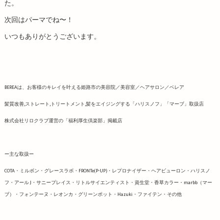
た。
次回はパーマでね〜！
いつもありがとうございます。
BEREAは、お客様のキレイを叶える姫路市の美容院／美容室／ヘアサロン／ベレア
髪質改善,ストレート,トリートメント,髪をエイジングする「ハリスノフ」「マーブ」取扱店
株式会社リロクラブ運営の「福利厚生倶楽部」掲載店
ー主な取扱ー
COTA・ミルボン・グレースラボ・FRONTe(P-UP)・レプロナイザー・ヘアビューロン・ハリスノ
フ・アール J・サニープレイス・リトルサイエンティスト・資生堂・香草カラー・marbb（マー
ブ）・フォンテーヌ・レオンカ・グリーンポット・Hazuki・ファイテン・その他