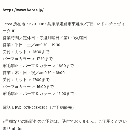
https://www.berea.jp/
Berea
所在地：
670-0965
兵庫県姫路市東延末
2
丁目
102
ドルチェヴィ
ータ
1F
営業時間／定休日：毎週月曜日／第
1
・
3
火曜日
営業：平日・土／
am9:30
～
19:30
受付：カット ＞
18:30
まで
パーマ
or
カラー ＞
17:30
まで
縮毛矯正・パーマ＆カラー ＞
16:30
まで
営業：木・日・祝／
am9:30
～
18:00
受付：カット ＞
17:00
まで
パーマ
or
カラー ＞
16:00
まで
縮毛矯正・パーマ＆カラー ＞
15:00
まで
電話
& FAX : 079-258-9395
（ご予約優先）
※
早朝などの時間外のご予約は、受付ておりません。ご了承ください
ませ
m
(
__
)
m