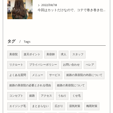
2022/08/18
今回はカットだけなので、コテで巻き巻き仕上げ！姫路市の美容院BEREA(ベレア)はお客様のキレイを叶える美容室／ヘアサロン
タグ
Tags
美容院
楽天ポイント
美容師
求人
スタッフ
リクルート
プライバシーポリシー
お問い合わせ
べレア
よくある質問
メニュー
サービス
姫路の美容院の内容について
姫路の美容院の必要とされる理由
姫路の美容院について
コンセプト
姫路
アクセス
うねり
くせ毛
エイジング毛
まとまらない
広がり
湿気対策
梅雨対策