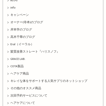
BLOG
info
キャンペーン
オーナー(寺本)のブログ
岸本学のブログ
高木千華のブログ
Eral（イーラル）
髪質改善ストレート『ハリスノフ』
GRACE LAB.
COTA製品
ヘアケア商品
キレイな体をサポートする人気サプリのネットショップ
その他のオススメ商品
次回予約サービスについて
ヘアケアについて