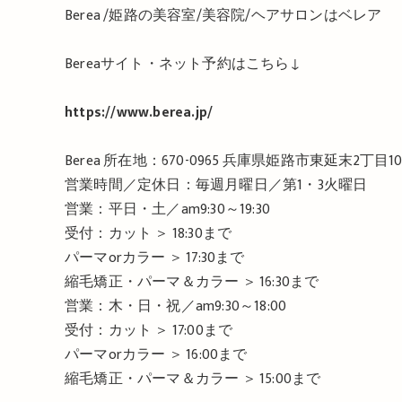
Berea /
姫路の美容室
/
美容院
/
ヘアサロンはベレア
Berea
サイト・ネット予約はこちら
↓
https://www.berea.jp/
Berea
所在地：
670-0965
兵庫県姫路市東延末
2
丁目
1
営業時間／定休日：毎週月曜日／第
1
・
3
火曜日
営業：平日・土／
am9:30
～
19:30
受付：カット ＞
18:30
まで
パーマ
or
カラー ＞
17:30
まで
縮毛矯正・パーマ＆カラー ＞
16:30
まで
営業：木・日・祝／
am9:30
～
18:00
受付：カット ＞
17:00
まで
パーマ
or
カラー ＞
16:00
まで
縮毛矯正・パーマ＆カラー ＞
15:00
まで