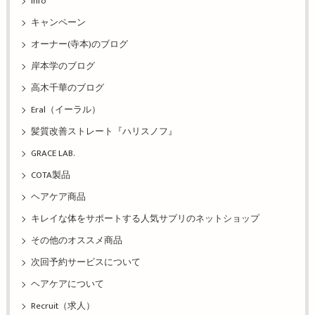
info
キャンペーン
オーナー(寺本)のブログ
岸本学のブログ
高木千華のブログ
Eral（イーラル）
髪質改善ストレート『ハリスノフ』
GRACE LAB.
COTA製品
ヘアケア商品
キレイな体をサポートする人気サプリのネットショップ
その他のオススメ商品
次回予約サービスについて
ヘアケアについて
Recruit（求人）