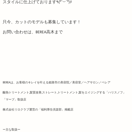
スタイルに仕上げております٩(*´︶`*)۶
只今、カットのモデルも募集しています！
お問い合わせは、BEREA高木まで
BEREAは、お客様のキレイを叶える姫路市の美容院／美容室／ヘアサロン／ベレア
酸熱トリートメント,髪質改善,ストレート,トリートメント,髪をエイジングする「ハリスノフ」
「マーブ」取扱店
株式会社リロクラブ運営の「福利厚生倶楽部」掲載店
ー主な取扱ー