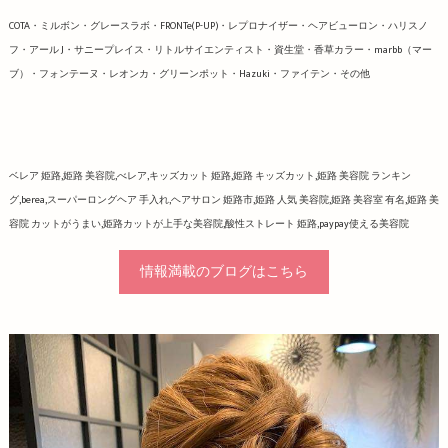
COTA・ミルボン・グレースラボ・FRONTe(P-UP)・レプロナイザー・ヘアビューロン・ハリスノ
フ・アール J・サニープレイス・リトルサイエンティスト・資生堂・香草カラー・marbb（マー
ブ）・フォンテーヌ・レオンカ・グリーンポット・Hazuki・ファイテン・その他
ベレア 姫路,姫路 美容院,べレア,キッズカット 姫路,姫路 キッズカット,姫路 美容院 ランキン
グ,berea,スーパーロングヘア 手入れ,ヘアサロン 姫路市,姫路 人気 美容院,姫路 美容室 有名,姫路 美
容院 カットがうまい,姫路カットが上手な美容院,酸性ストレート 姫路,paypay使える美容院
情報満載のブログはこちら