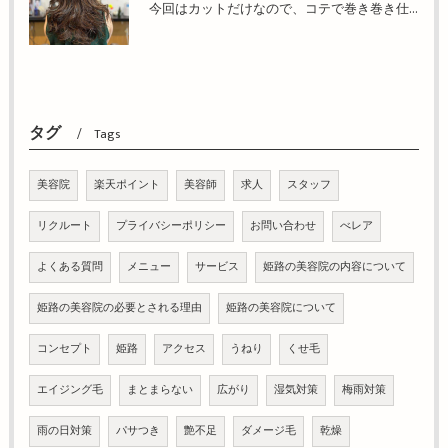
今回はカットだけなので、コテで巻き巻き仕上げ！姫路市の美容院BEREA(ベレア)はお客様のキレイを叶える美容室／ヘアサロン
タグ
Tags
美容院
楽天ポイント
美容師
求人
スタッフ
リクルート
プライバシーポリシー
お問い合わせ
べレア
よくある質問
メニュー
サービス
姫路の美容院の内容について
姫路の美容院の必要とされる理由
姫路の美容院について
コンセプト
姫路
アクセス
うねり
くせ毛
エイジング毛
まとまらない
広がり
湿気対策
梅雨対策
雨の日対策
パサつき
艶不足
ダメージ毛
乾燥