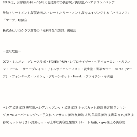
BEREAは、お客様のキレイを叶える姫路市の美容院／美容室／ヘアサロン／ベレア
酸熱トリートメント,髪質改善,ストレート,トリートメント,髪をエイジングする「ハリスノフ」
「マーブ」取扱店
株式会社リロクラブ運営の「福利厚生倶楽部」掲載店
ー主な取扱ー
COTA・ミルボン・グレースラボ・FRONTe(P-UP)・レプロナイザー・ヘアビューロン・ハリスノ
フ・アール J・サニープレイス・リトルサイエンティスト・資生堂・香草カラー・marbb（マー
ブ）・フォンテーヌ・レオンカ・グリーンポット・Hazuki・ファイテン・その他
ベレア 姫路,姫路 美容院,べレア,キッズカット 姫路,姫路 キッズカット,姫路 美容院 ランキン
グ,berea,スーパーロングヘア 手入れ,ヘアサロン 姫路市,姫路 人気 美容院,姫路 美容室 有名,姫路 美
容院 カットがうまい,姫路カットが上手な美容院,酸性ストレート 姫路,paypay使える美容院