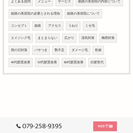
よくある質問
メニュー
サービス
姫路の美容院の内容について
姫路の美容院の必要とされる理由
姫路の美容院について
コンセプト
姫路
アクセス
うねり
くせ毛
エイジング毛
まとまらない
広がり
湿気対策
梅雨対策
雨の日対策
パサつき
艶不足
ダメージ毛
乾燥
40代髪質改善
50代髪質改善
60代髪質改善
白髪世代
079-258-9395
WEB予約