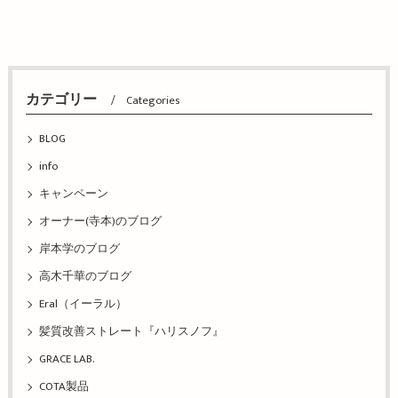
カテゴリー
Categories
BLOG
info
キャンペーン
オーナー(寺本)のブログ
岸本学のブログ
高木千華のブログ
Eral（イーラル）
髪質改善ストレート『ハリスノフ』
GRACE LAB.
COTA製品