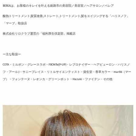
BEREAは、お客様のキレイを叶える姫路市の美容院／美容室／ヘアサロン／ベレア
酸熱トリートメント,髪質改善,ストレート,トリートメント,髪をエイジングする「ハリスノフ」
「マーブ」取扱店
株式会社リロクラブ運営の「福利厚生倶楽部」掲載店
ー主な取扱ー
COTA・ミルボン・グレースラボ・FRONTe(P-UP)・レプロナイザー・ヘアビューロン・ハリスノ
フ・アール J・サニープレイス・リトルサイエンティスト・資生堂・香草カラー・marbb（マー
ブ）・フォンテーヌ・レオンカ・グリーンポット・Hazuki・ファイテン・その他