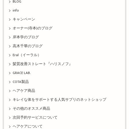
BLOG
info
キャンペーン
オーナー(寺本)のブログ
岸本学のブログ
高木千華のブログ
Eral（イーラル）
髪質改善ストレート『ハリスノフ』
GRACE LAB.
COTA製品
ヘアケア商品
キレイな体をサポートする人気サプリのネットショップ
その他のオススメ商品
次回予約サービスについて
ヘアケアについて