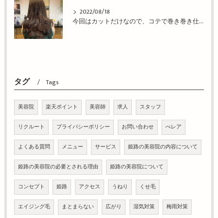
2022/08/18
今回はカットだけなので、コテで巻き巻き仕上げ！姫路市の美容院BEREA(ベレア)はお客様のキレイを叶える美容室／ヘアサロン
タグ
Tags
美容院
楽天ポイント
美容師
求人
スタッフ
リクルート
プライバシーポリシー
お問い合わせ
べレア
よくある質問
メニュー
サービス
姫路の美容院の内容について
姫路の美容院の必要とされる理由
姫路の美容院について
コンセプト
姫路
アクセス
うねり
くせ毛
エイジング毛
まとまらない
広がり
湿気対策
梅雨対策