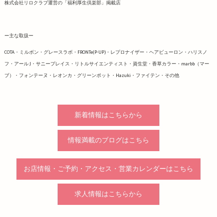
株式会社リロクラブ運営の「福利厚生倶楽部」掲載店
ー主な取扱ー
COTA・ミルボン・グレースラボ・FRONTe(P-UP)・レプロナイザー・ヘアビューロン・ハリスノ
フ・アール J・サニープレイス・リトルサイエンティスト・資生堂・香草カラー・marbb（マー
ブ）・フォンテーヌ・レオンカ・グリーンポット・Hazuki・ファイテン・その他
新着情報はこちらから
情報満載のブログはこちら
お店情報・ご予約・アクセス・営業カレンダーはこちら
求人情報はこちらから