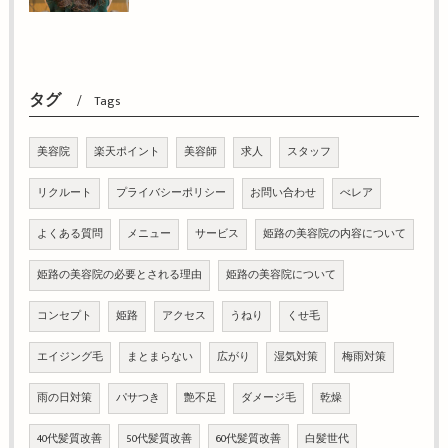
タグ
Tags
美容院
楽天ポイント
美容師
求人
スタッフ
リクルート
プライバシーポリシー
お問い合わせ
べレア
よくある質問
メニュー
サービス
姫路の美容院の内容について
姫路の美容院の必要とされる理由
姫路の美容院について
コンセプト
姫路
アクセス
うねり
くせ毛
エイジング毛
まとまらない
広がり
湿気対策
梅雨対策
雨の日対策
パサつき
艶不足
ダメージ毛
乾燥
40代髪質改善
50代髪質改善
60代髪質改善
白髪世代