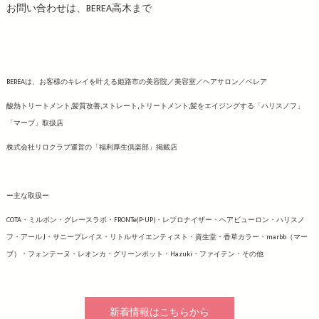
お問い合わせは、BEREA高木まで
BEREAは、お客様のキレイを叶える姫路市の美容院／美容室／ヘアサロン／ベレア
酸熱トリートメント,髪質改善,ストレート,トリートメント,髪をエイジングする「ハリスノフ」
「マーブ」取扱店
株式会社リロクラブ運営の「福利厚生倶楽部」掲載店
ー主な取扱ー
COTA・ミルボン・グレースラボ・FRONTe(P-UP)・レプロナイザー・ヘアビューロン・ハリスノ
フ・アール J・サニープレイス・リトルサイエンティスト・資生堂・香草カラー・marbb（マー
ブ）・フォンテーヌ・レオンカ・グリーンポット・Hazuki・ファイテン・その他
新着情報はこちらから