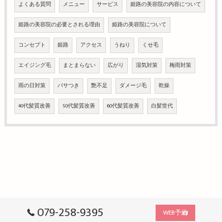
よくある質問
メニュー
サービス
姫路の美容院の内容について
姫路の美容院の必要とされる理由
姫路の美容院について
コンセプト
姫路
アクセス
うねり
くせ毛
エイジング毛
まとまらない
広がり
湿気対策
梅雨対策
雨の日対策
パサつき
艶不足
ダメージ毛
乾燥
40代髪質改善
50代髪質改善
60代髪質改善
白髪世代
079-258-9395
WEB予約