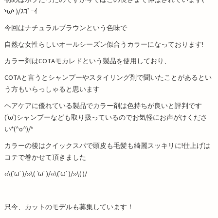
初めはボブだったのですが今ではこの長さまで伸ばされています(
•̀ω•́ )/ｽｺﾞｰｲ
今回はナチュラルブラウンという色味で
自然な女性らしいオールシーズン似合うカラーになっております!
カラー剤はCOTAモカレドという製品を使用しており、
COTAと言うとシャンプーやスタイリング剤で聞いたことがあるとい
う方もいらっしゃると思います
ヘアケアに優れている製品でカラー剤は色持ちが良いと評判です
(´ω`)シャンプーなども取り扱っているのでお気軽にお声がけくださ
い*(^o^)/*
カラーの後はクイックスパで頭皮も毛髪も綺麗スッキリに!仕上げは
コテで巻かせて頂きました
‹‹\(´ω` )/››\( ´ω` )/‹‹\(´ω` )/››\( )/
只今、カットのモデルも募集しています！