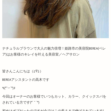
ナチュラルブラウンで大人の魅力倍増！姫路市の美容院BEREA(ベレ
ア)はお客様のキレイを叶える美容室／ヘアサロン
皆さんこんにちは（≧∇≦）
BEREAアシスタントの高木です
٩(*´︶`*)۶
今回はオーナーのお客様でいつもカット、カラー、クイックスパを
されている方です(*´ ˘ `*)