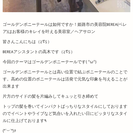
ゴールデンポニーテールは如何ですか！姫路市の美容院BEREA(ベレ
ア)はお客様のキレイを叶える美容室／ヘアサロン
皆さんこんにちは（≧∇≦）
BEREAアシスタントの高木です（≧∇≦）
今回のテーマはゴールデンポニーテールです( ^ω^)
ゴールデンポニーテールとは高い位置で結ぶポニーテールのことで
す。高めの位置のポニーテールは活発で元気な印象を与えることが
出来ます
片方のサイドの髪を片編みしてキュッと引き締めて
トップの髪を巻いてインパクトばっちりなスタイルにしております
のでイベントやライブなど気合いを入れたい日にピッタリなスタイ
ルに仕上げております٩
(*´︶`*)۶