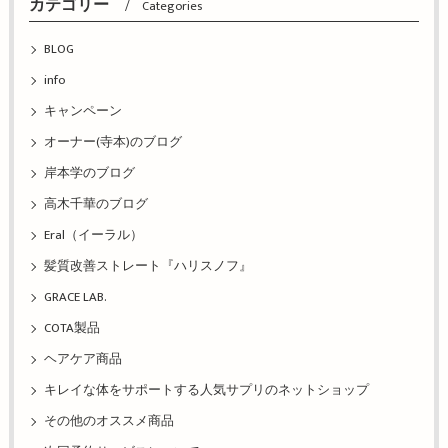
カテゴリー
Categories
BLOG
info
キャンペーン
オーナー(寺本)のブログ
岸本学のブログ
高木千華のブログ
Eral（イーラル）
髪質改善ストレート『ハリスノフ』
GRACE LAB.
COTA製品
ヘアケア商品
キレイな体をサポートする人気サプリのネットショップ
その他のオススメ商品