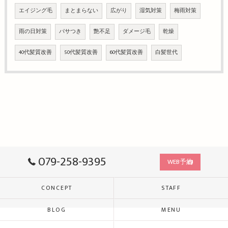
エイジング毛
まとまらない
広がり
湿気対策
梅雨対策
雨の日対策
パサつき
艶不足
ダメージ毛
乾燥
40代髪質改善
50代髪質改善
60代髪質改善
白髪世代
079-258-9395
WEB予約
CONCEPT
STAFF
BLOG
MENU