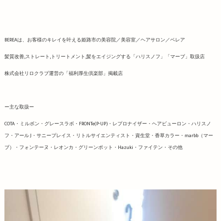
BEREAは、お客様のキレイを叶える姫路市の美容院／美容室／ヘアサロン／ベレア
髪質改善,ストレート,トリートメント,髪をエイジングする「ハリスノフ」「マーブ」取扱店
株式会社リロクラブ運営の「福利厚生倶楽部」掲載店
ー主な取扱ー
COTA・ミルボン・グレースラボ・FRONTe(P-UP)・レプロナイザー・ヘアビューロン・ハリスノ
フ・アール J・サニープレイス・リトルサイエンティスト・資生堂・香草カラー・marbb（マー
ブ）・フォンテーヌ・レオンカ・グリーンポット・Hazuki・ファイテン・その他