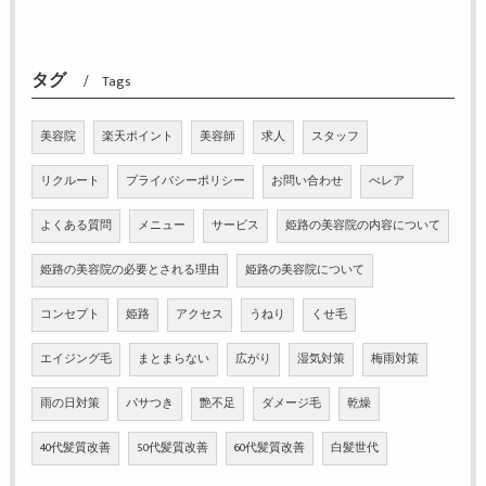
タグ
Tags
美容院
楽天ポイント
美容師
求人
スタッフ
リクルート
プライバシーポリシー
お問い合わせ
べレア
よくある質問
メニュー
サービス
姫路の美容院の内容について
姫路の美容院の必要とされる理由
姫路の美容院について
コンセプト
姫路
アクセス
うねり
くせ毛
エイジング毛
まとまらない
広がり
湿気対策
梅雨対策
雨の日対策
パサつき
艶不足
ダメージ毛
乾燥
40代髪質改善
50代髪質改善
60代髪質改善
白髪世代