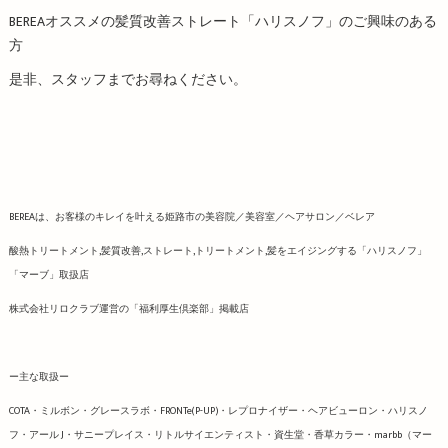
BEREAオススメの髪質改善ストレート「ハリスノフ」のご興味のある
方
是非、スタッフまでお尋ねください。
BEREAは、お客様のキレイを叶える姫路市の美容院／美容室／ヘアサロン／ベレア
酸熱トリートメント,髪質改善,ストレート,トリートメント,髪をエイジングする「ハリスノフ」
「マーブ」取扱店
株式会社リロクラブ運営の「福利厚生倶楽部」掲載店
ー主な取扱ー
COTA・ミルボン・グレースラボ・FRONTe(P-UP)・レプロナイザー・ヘアビューロン・ハリスノ
フ・アール J・サニープレイス・リトルサイエンティスト・資生堂・香草カラー・marbb（マー