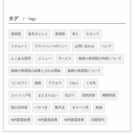
タグ
Tags
美容院
楽天ポイント
美容師
求人
スタッフ
リクルート
プライバシーポリシー
お問い合わせ
べレア
よくある質問
メニュー
サービス
姫路の美容院の内容について
姫路の美容院の必要とされる理由
姫路の美容院について
コンセプト
姫路
アクセス
うねり
くせ毛
エイジング毛
まとまらない
広がり
湿気対策
梅雨対策
雨の日対策
パサつき
艶不足
ダメージ毛
乾燥
40代髪質改善
50代髪質改善
60代髪質改善
白髪世代