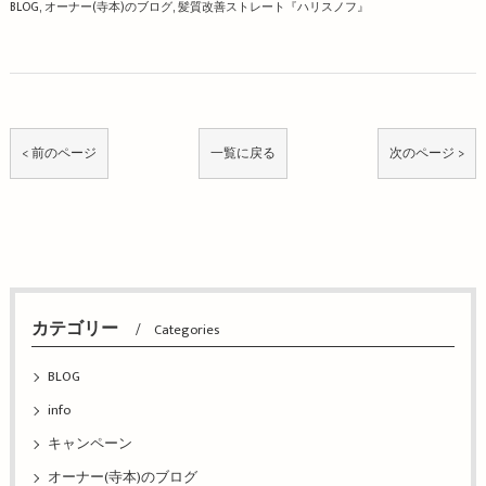
BLOG
オーナー(寺本)のブログ
髪質改善ストレート『ハリスノフ』
< 前のページ
一覧に戻る
次のページ >
カテゴリー
Categories
BLOG
info
キャンペーン
オーナー(寺本)のブログ