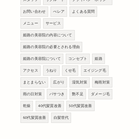
お問い合わせ
べレア
よくある質問
メニュー
サービス
姫路の美容院の内容について
姫路の美容院の必要とされる理由
姫路の美容院について
コンセプト
姫路
アクセス
うねり
くせ毛
エイジング毛
まとまらない
広がり
湿気対策
梅雨対策
雨の日対策
パサつき
艶不足
ダメージ毛
乾燥
40代髪質改善
50代髪質改善
60代髪質改善
白髪世代