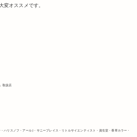
大変オススメです。
ブ」取扱店
ューロン・ハリスノフ・アール J・サニープレイス・リトルサイエンティスト・資生堂・香草カラー・