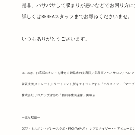
是非、バサバサして収まりが悪いなどでお困り方に
詳しくはBEREAスタッフまでお尋ねくださいませ。
いつもありがとうございます。
BEREAは、お客様のキレイを叶える姫路市の美容院／美容室／ヘアサロン／ベレア
髪質改善,ストレート,トリートメント,髪をエイジングする「ハリスノフ」「マー
株式会社リロクラブ運営の「福利厚生倶楽部」掲載店
ー主な取扱ー
COTA・ミルボン・グレースラボ・FRONTe(P-UP)・レプロナイザー・ヘアビ