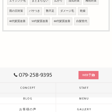
エイジング毛
まとまらない
広がり
湿気対策
梅雨対策
雨の日対策
パサつき
艶不足
ダメージ毛
乾燥
40代髪質改善
50代髪質改善
60代髪質改善
白髪世代
079-258-9395
WEB予約
CONCEPT
STAFF
BLOG
MENU
お客様の声
GALLERY