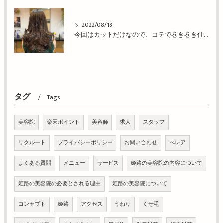
2022/08/18
今回はカットだけなので、コテで巻き巻き仕上げ！姫路市の美容院BEREA(ベレア)はお客様のキレイを叶える美容室／ヘアサロン
タグ
Tags
美容院
楽天ポイント
美容師
求人
スタッフ
リクルート
プライバシーポリシー
お問い合わせ
べレア
よくある質問
メニュー
サービス
姫路の美容院の内容について
姫路の美容院の必要とされる理由
姫路の美容院について
コンセプト
姫路
アクセス
うねり
くせ毛