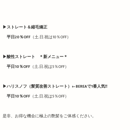
▶︎
ストレート＆縮毛矯正
平日
20
％
OFF
（土.日.祝は10％OFF）
▶︎
酸性ストレート ＊新メニュー＊
平日
10
％
OFF
（土.日.祝は5％OFF）
▶︎
ハリスノフ（髪質改善ストレート）
←BEREA
で
1
番人気
‼︎
平日
10
％
OFF
（土.日.祝は5％OFF）
是非、お得な機会に極上の艶髪をご体感ください。