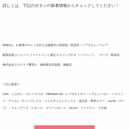
詳しくは、下記のボタンの新着情報からチェックしてください！
BEREAは、お客様のキレイを叶える姫路市の美容院／美容室／ヘアサロン／ベレア
髪質改善,ストレート,トリートメント,髪をエイジングする「ハリスノフ」「マーブ」取扱店
株式会社リロクラブ運営の「福利厚生倶楽部」掲載店
ー主な取扱ー
COTA・ミルボン・グレースラボ・FRONTe(P-UP)・レプロナイザー・ヘアビューロン・ハリスノ
フ・アール J・サニープレイス・リトルサイエンティスト・資生堂・香草カラー・marbb（マー
ブ）・フォンテーヌ・レオンカ・グリーンポット・Hazuki・ファイテン・その他