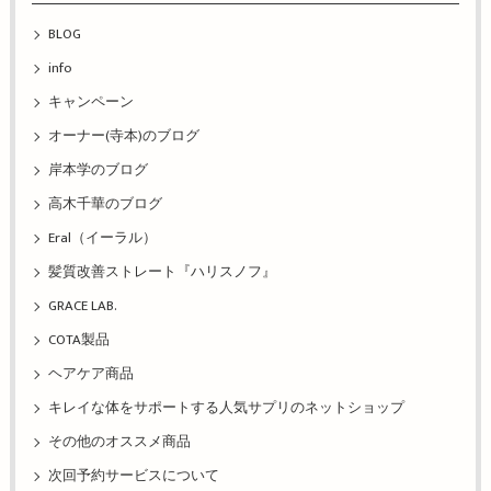
BLOG
info
キャンペーン
オーナー(寺本)のブログ
岸本学のブログ
高木千華のブログ
Eral（イーラル）
髪質改善ストレート『ハリスノフ』
GRACE LAB.
COTA製品
ヘアケア商品
キレイな体をサポートする人気サプリのネットショップ
その他のオススメ商品
次回予約サービスについて