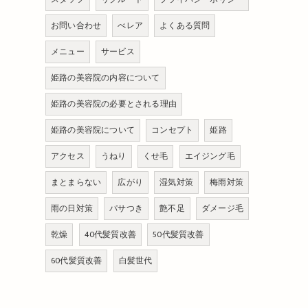
お問い合わせ
べレア
よくある質問
メニュー
サービス
姫路の美容院の内容について
姫路の美容院の必要とされる理由
姫路の美容院について
コンセプト
姫路
アクセス
うねり
くせ毛
エイジング毛
まとまらない
広がり
湿気対策
梅雨対策
雨の日対策
パサつき
艶不足
ダメージ毛
乾燥
40代髪質改善
50代髪質改善
60代髪質改善
白髪世代