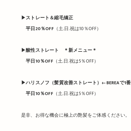
▶︎
ストレート＆縮毛矯正
平日
20
％
OFF
（土.日.祝は10％OFF）
▶︎
酸性ストレート ＊新メニュー＊
平日
10
％
OFF
（土.日.祝は5％OFF）
▶︎
ハリスノフ（髪質改善ストレート）
←BEREA
で
1
番
平日
10
％
OFF
（土.日.祝は5％OFF）
是非、お得な機会に極上の艶髪をご体感ください。