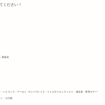
てください！
ブ」取扱店
ューロン・ハリスノフ・アール J・サニープレイス・リトルサイエンティスト・資生堂・香草カラー・
テン・その他