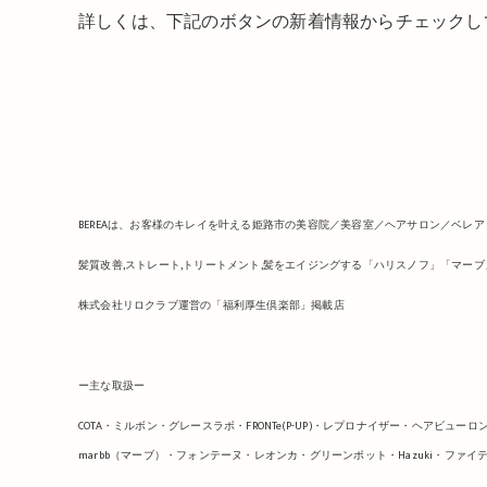
詳しくは、下記のボタンの新着情報からチェックし
BEREAは、お客様のキレイを叶える姫路市の美容院／美容室／ヘアサロン／ベレア
髪質改善,ストレート,トリートメント,髪をエイジングする「ハリスノフ」「マー
株式会社リロクラブ運営の「福利厚生倶楽部」掲載店
ー主な取扱ー
COTA・ミルボン・グレースラボ・FRONTe(P-UP)・レプロナイザー・ヘアビ
marbb（マーブ）・フォンテーヌ・レオンカ・グリーンポット・Hazuki・ファイ