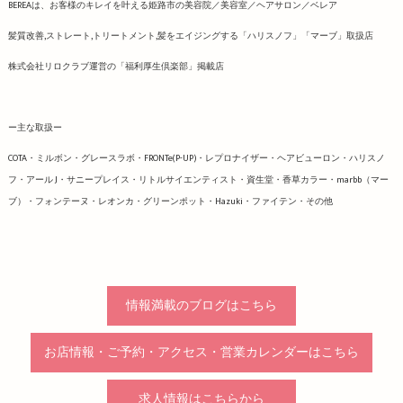
BEREAは、お客様のキレイを叶える姫路市の美容院／美容室／ヘアサロン／ベレア
髪質改善,ストレート,トリートメント,髪をエイジングする「ハリスノフ」「マーブ」取扱店
株式会社リロクラブ運営の「福利厚生倶楽部」掲載店
ー主な取扱ー
COTA・ミルボン・グレースラボ・FRONTe(P-UP)・レプロナイザー・ヘアビューロン・ハリスノ
フ・アール J・サニープレイス・リトルサイエンティスト・資生堂・香草カラー・marbb（マー
ブ）・フォンテーヌ・レオンカ・グリーンポット・Hazuki・ファイテン・その他
情報満載のブログはこちら
お店情報・ご予約・アクセス・営業カレンダーはこちら
求人情報はこちらから