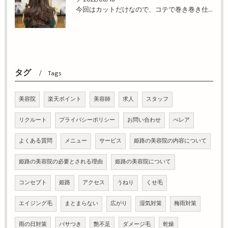
今回はカットだけなので、コテで巻き巻き仕上げ！姫路市の美容院BEREA(ベレア)はお客様のキレイを叶える美容室／ヘアサロン
タグ
Tags
美容院
楽天ポイント
美容師
求人
スタッフ
リクルート
プライバシーポリシー
お問い合わせ
べレア
よくある質問
メニュー
サービス
姫路の美容院の内容について
姫路の美容院の必要とされる理由
姫路の美容院について
コンセプト
姫路
アクセス
うねり
くせ毛
エイジング毛
まとまらない
広がり
湿気対策
梅雨対策
雨の日対策
パサつき
艶不足
ダメージ毛
乾燥