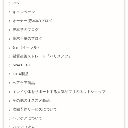
info
キャンペーン
オーナー(寺本)のブログ
岸本学のブログ
高木千華のブログ
Eral（イーラル）
髪質改善ストレート『ハリスノフ』
GRACE LAB.
COTA製品
ヘアケア商品
キレイな体をサポートする人気サプリのネットショップ
その他のオススメ商品
次回予約サービスについて
ヘアケアについて
Recruit（求人）