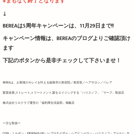
※まもなく終了となります
↓
BEREAは5周年キャンペーンは、
11月29日まで!!
キャンペーン情報は、BEREAのブログよりご確認頂け
ます
下記のボタンから是非チェックして下さいませ！
BEREAは、お客様のキレイを叶える姫路市の美容院／美容室／ヘアサロン／ベレア
髪質改善,ストレート,トリートメント,髪をエイジングする「ハリスノフ」「マーブ」取扱店
株式会社リロクラブ運営の「福利厚生倶楽部」掲載店
ー主な取扱ー
COTA・ミルボン・FRONTe(P-UP)・レプロナイザー・ヘアビューロン・ハリスノフ・アール J・サ