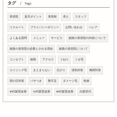
タグ
Tags
美容院
楽天ポイント
美容師
求人
スタッフ
リクルート
プライバシーポリシー
お問い合わせ
べレア
よくある質問
メニュー
サービス
姫路の美容院の内容について
姫路の美容院の必要とされる理由
姫路の美容院について
コンセプト
姫路
アクセス
うねり
くせ毛
エイジング毛
まとまらない
広がり
湿気対策
梅雨対策
雨の日対策
パサつき
艶不足
ダメージ毛
乾燥
40代髪質改善
50代髪質改善
60代髪質改善
白髪世代