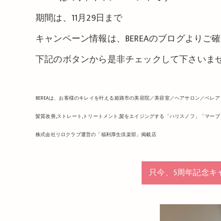
期間は、11月29日まで
キャンペーン情報は、BEREAのブログよりご
下記のボタンから是非チェックして下さいま
BEREAは、お客様のキレイを叶える姫路市の美容院／美容室／ヘアサロン／ベレア
髪質改善,ストレート,トリートメント,髪をエイジングする「ハリスノフ」「マー
株式会社リロクラブ運営の「福利厚生倶楽部」掲載店
只今、5周年記念キ