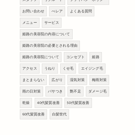
お問い合わせ
べレア
よくある質問
メニュー
サービス
姫路の美容院の内容について
姫路の美容院の必要とされる理由
姫路の美容院について
コンセプト
姫路
アクセス
うねり
くせ毛
エイジング毛
まとまらない
広がり
湿気対策
梅雨対策
雨の日対策
パサつき
艶不足
ダメージ毛
乾燥
40代髪質改善
50代髪質改善
60代髪質改善
白髪世代