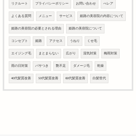
リクルート
プライバシーポリシー
お問い合わせ
べレア
よくある質問
メニュー
サービス
姫路の美容院の内容について
姫路の美容院の必要とされる理由
姫路の美容院について
コンセプト
姫路
アクセス
うねり
くせ毛
エイジング毛
まとまらない
広がり
湿気対策
梅雨対策
雨の日対策
パサつき
艶不足
ダメージ毛
乾燥
40代髪質改善
50代髪質改善
60代髪質改善
白髪世代