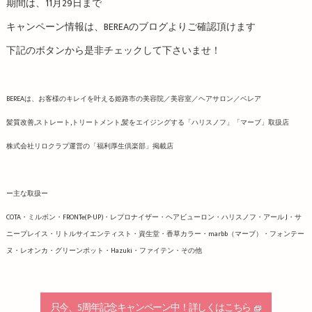
期間は、11月29日まで
キャンペーン情報は、BEREAのブログよりご確認頂けます
下記のボタンから是非チェックして下さいませ！
BEREAは、お客様のキレイを叶える姫路市の美容院／美容室／ヘアサロン／ベレア
髪質改善,ストレート,トリートメント,髪をエイジングする「ハリスノフ」「マーブ」取扱店
株式会社リロクラブ運営の「福利厚生倶楽部」掲載店
ー主な取扱ー
COTA・ミルボン・FRONTe(P-UP)・レプロナイザー・ヘアビューロン・ハリスノフ・アール J・サ
ニープレイス・リトルサイエンティスト・資生堂・香草カラー・marbb（マーブ）・フォンテー
ヌ・レオンカ・グリーンポット・Hazuki・ファイテン・その他
只今、5周年記念キャンペーン中！詳しくはこちら