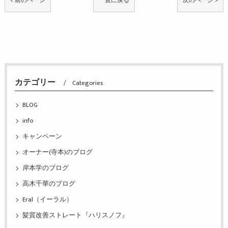
< 前のページ
一覧に戻る
次のページ >
カテゴリー
Categories
BLOG
info
キャンペーン
オーナー(寺本)のブログ
岸本学のブログ
高木千華のブログ
Eral（イーラル）
髪質改善ストレート『ハリスノフ』