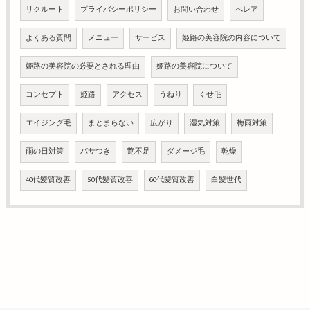
リクルート
プライバシーポリシー
お問い合わせ
べレア
よくある質問
メニュー
サービス
姫路の美容院の内容について
姫路の美容院の必要とされる理由
姫路の美容院について
コンセプト
姫路
アクセス
うねり
くせ毛
エイジング毛
まとまらない
広がり
湿気対策
梅雨対策
雨の日対策
パサつき
艶不足
ダメージ毛
乾燥
40代髪質改善
50代髪質改善
60代髪質改善
白髪世代