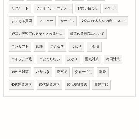
リクルート
プライバシーポリシー
お問い合わせ
べレア
よくある質問
メニュー
サービス
姫路の美容院の内容について
姫路の美容院の必要とされる理由
姫路の美容院について
コンセプト
姫路
アクセス
うねり
くせ毛
エイジング毛
まとまらない
広がり
湿気対策
梅雨対策
雨の日対策
パサつき
艶不足
ダメージ毛
乾燥
40代髪質改善
50代髪質改善
60代髪質改善
白髪世代