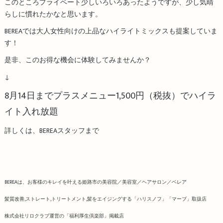
このところプライベート少しいろいろあったようですが、少し気晴
らしに慣れたかなと思います。
BEREAでは大人女性向けの上品なハイライトミックスも提案していま
す！
是非、このお得な機会に体験してみませんか？
↓
8月14日までプラスメニュー1,500円（税抜）でハイラ
イト入れ放題
詳しくは、BEREAスタッフまで
BEREAは、お客様のキレイを叶える姫路市の美容院／美容室／ヘアサロン／ベレア
髪質改善,ストレート,トリートメント,髪をエイジングする「ハリスノフ」「マーブ」取扱店
株式会社リロクラブ運営の「福利厚生倶楽部」掲載店