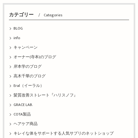
カテゴリー
Categories
BLOG
info
キャンペーン
オーナー(寺本)のブログ
岸本学のブログ
高木千華のブログ
Eral（イーラル）
髪質改善ストレート『ハリスノフ』
GRACE LAB.
COTA製品
ヘアケア商品
キレイな体をサポートする人気サプリのネットショップ