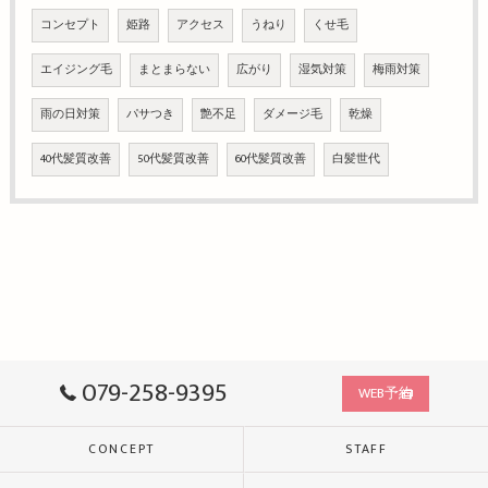
コンセプト
姫路
アクセス
うねり
くせ毛
エイジング毛
まとまらない
広がり
湿気対策
梅雨対策
雨の日対策
パサつき
艶不足
ダメージ毛
乾燥
40代髪質改善
50代髪質改善
60代髪質改善
白髪世代
079-258-9395
WEB予約
CONCEPT
STAFF