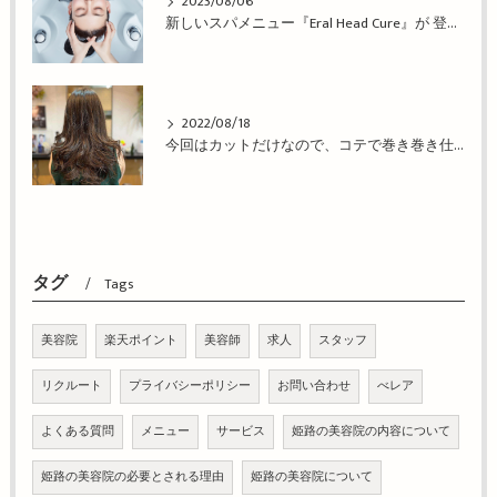
2023/08/06
新しいスパメニュー『Eral Head Cure』が 登場！姫路市の美容院BEREA(ベレア)はお客様のキレイを叶える美容室／ヘアサロン
2022/08/18
今回はカットだけなので、コテで巻き巻き仕上げ！姫路市の美容院BEREA(ベレア)はお客様のキレイを叶える美容室／ヘアサロン
タグ
Tags
美容院
楽天ポイント
美容師
求人
スタッフ
リクルート
プライバシーポリシー
お問い合わせ
べレア
よくある質問
メニュー
サービス
姫路の美容院の内容について
姫路の美容院の必要とされる理由
姫路の美容院について