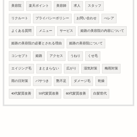
美容院
楽天ポイント
美容師
求人
スタッフ
リクルート
プライバシーポリシー
お問い合わせ
べレア
よくある質問
メニュー
サービス
姫路の美容院の内容について
姫路の美容院の必要とされる理由
姫路の美容院について
コンセプト
姫路
アクセス
うねり
くせ毛
エイジング毛
まとまらない
広がり
湿気対策
梅雨対策
雨の日対策
パサつき
艶不足
ダメージ毛
乾燥
40代髪質改善
50代髪質改善
60代髪質改善
白髪世代