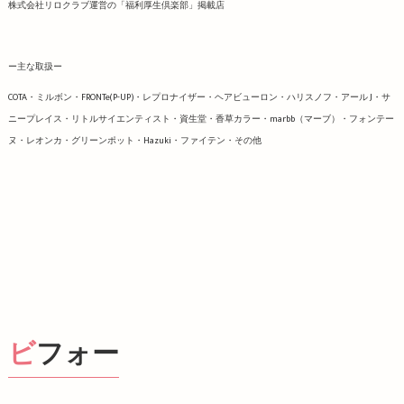
株式会社リロクラブ運営の「福利厚生倶楽部」掲載店
ー主な取扱ー
COTA・ミルボン・FRONTe(P-UP)・レプロナイザー・ヘアビューロン・ハリスノフ・アール J・サ
ニープレイス・リトルサイエンティスト・資生堂・香草カラー・marbb（マーブ）・フォンテー
ヌ・レオンカ・グリーンポット・Hazuki・ファイテン・その他
ビフォー