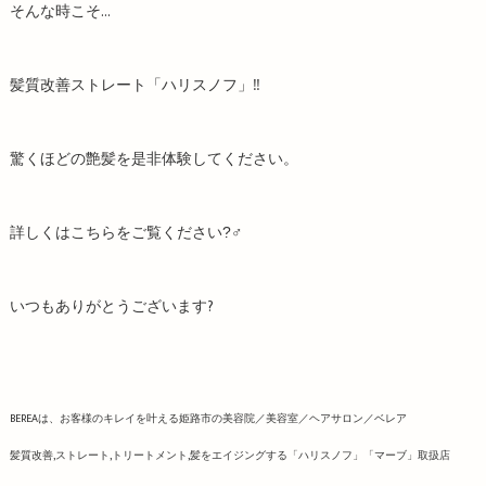
そんな時こそ…
髪質改善ストレート「ハリスノフ」‼️
驚くほどの艶髪を是非体験してください。
詳しくはこちらをご覧ください?‍♂
いつもありがとうございます?
BEREAは、お客様のキレイを叶える姫路市の美容院／美容室／ヘアサロン／ベレア
髪質改善,ストレート,トリートメント,髪をエイジングする「ハリスノフ」「マーブ」取扱店