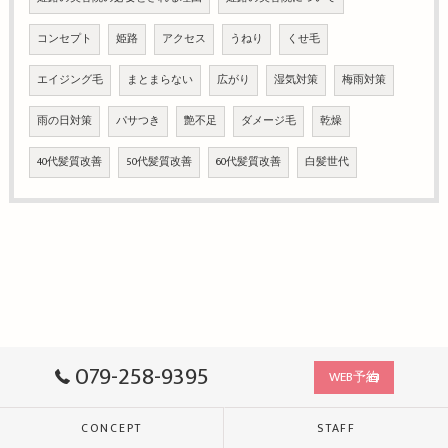
コンセプト
姫路
アクセス
うねり
くせ毛
エイジング毛
まとまらない
広がり
湿気対策
梅雨対策
雨の日対策
パサつき
艶不足
ダメージ毛
乾燥
40代髪質改善
50代髪質改善
60代髪質改善
白髪世代
079-258-9395
WEB予約
CONCEPT
STAFF