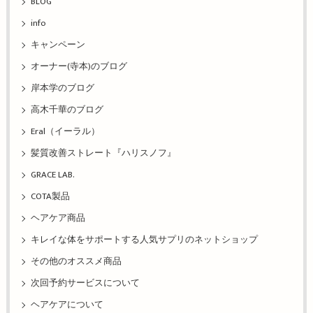
BLOG
info
キャンペーン
オーナー(寺本)のブログ
岸本学のブログ
高木千華のブログ
Eral（イーラル）
髪質改善ストレート『ハリスノフ』
GRACE LAB.
COTA製品
ヘアケア商品
キレイな体をサポートする人気サプリのネットショップ
その他のオススメ商品
次回予約サービスについて
ヘアケアについて