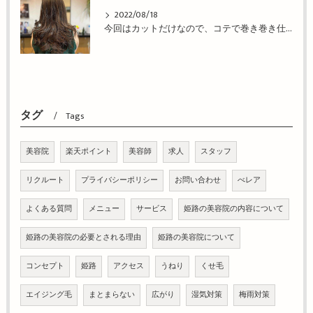
2022/08/18
今回はカットだけなので、コテで巻き巻き仕上げ！姫路市の美容院BEREA(ベレア)はお客様のキレイを叶える美容室／ヘアサロン
タグ
Tags
美容院
楽天ポイント
美容師
求人
スタッフ
リクルート
プライバシーポリシー
お問い合わせ
べレア
よくある質問
メニュー
サービス
姫路の美容院の内容について
姫路の美容院の必要とされる理由
姫路の美容院について
コンセプト
姫路
アクセス
うねり
くせ毛
エイジング毛
まとまらない
広がり
湿気対策
梅雨対策