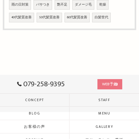
雨の日対策
パサつき
艶不足
ダメージ毛
乾燥
40代髪質改善
50代髪質改善
60代髪質改善
白髪世代
079-258-9395
WEB予約
CONCEPT
STAFF
BLOG
MENU
お客様の声
GALLERY