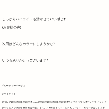
しっかりハイライトも活かせていい感じ❣️
(お客様の声)
次回はどんなカラーにしようかな?
いつもありがとうございます?
#ヌーディーベージュ
#ハイライト
#ベレア姫路 #姫路美容院 #berea #美容院姫路 #姫路美容室 #マイクロバブル #アンチエイジング
#ハリスノフ #髪質改善 #縮毛矯正 #ベレア #艶髪 #ヘッドスパ #ハイライトカラー #カット上手