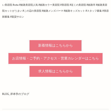
い美容院 #cota #姫路美容院人気 #姫路カラー美容院 #美容院 #近くの美容院 #姫路市 #姫路美容
院カットがうまい #この辺の美容院 #姫路メンズパーマ #姫路キッズカット #スタッフ募集 #美容
師募集 #面貸サロン
新着情報はこちらから
お店情報・ご予約・アクセス・営業カレンダーはこちら
求人情報はこちらから
BLOG
岸本学のブログ