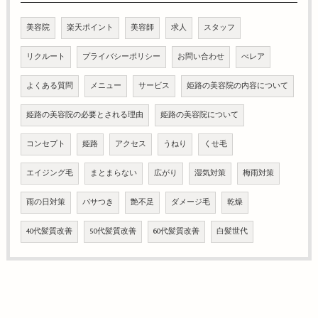
美容院
楽天ポイント
美容師
求人
スタッフ
リクルート
プライバシーポリシー
お問い合わせ
べレア
よくある質問
メニュー
サービス
姫路の美容院の内容について
姫路の美容院の必要とされる理由
姫路の美容院について
コンセプト
姫路
アクセス
うねり
くせ毛
エイジング毛
まとまらない
広がり
湿気対策
梅雨対策
雨の日対策
パサつき
艶不足
ダメージ毛
乾燥
40代髪質改善
50代髪質改善
60代髪質改善
白髪世代