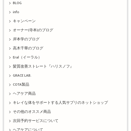
BLOG
info
キャンペーン
オーナー(寺本)のブログ
岸本学のブログ
高木千華のブログ
Eral（イーラル）
髪質改善ストレート『ハリスノフ』
GRACE LAB.
COTA製品
ヘアケア商品
キレイな体をサポートする人気サプリのネットショップ
その他のオススメ商品
次回予約サービスについて
ヘアケアについて