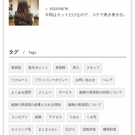
2022/08/18
今回はカットだけなので、コテで巻き巻き仕上げ！姫路市の美容院BEREA(ベレア)はお客様のキレイを叶える美容室／ヘアサロン
タグ
Tags
美容院
楽天ポイント
美容師
求人
スタッフ
リクルート
プライバシーポリシー
お問い合わせ
べレア
よくある質問
メニュー
サービス
姫路の美容院の内容について
姫路の美容院の必要とされる理由
姫路の美容院について
コンセプト
姫路
アクセス
うねり
くせ毛
エイジング毛
まとまらない
広がり
湿気対策
梅雨対策