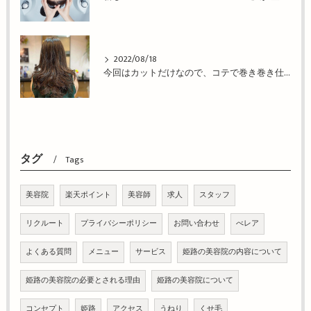
2022/08/18
今回はカットだけなので、コテで巻き巻き仕上げ！姫路市の美容院BEREA(ベレア)はお客様のキレイを叶える美容室／ヘアサロン
タグ
Tags
美容院
楽天ポイント
美容師
求人
スタッフ
リクルート
プライバシーポリシー
お問い合わせ
べレア
よくある質問
メニュー
サービス
姫路の美容院の内容について
姫路の美容院の必要とされる理由
姫路の美容院について
コンセプト
姫路
アクセス
うねり
くせ毛