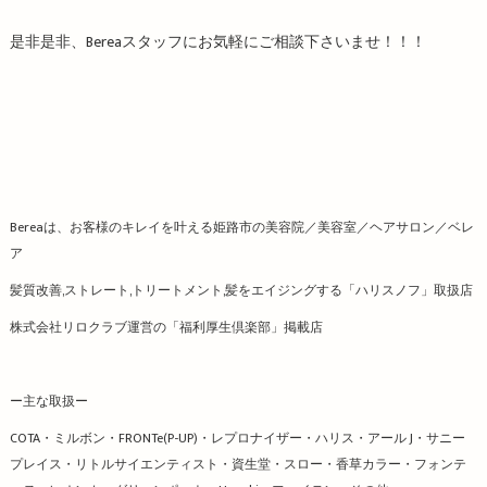
是非是非、Bereaスタッフにお気軽にご相談下さいませ！！！
Bereaは、お客様のキレイを叶える姫路市の美容院／美容室／ヘアサロン／ベレ
ア
髪質改善,ストレート,トリートメント,髪をエイジングする「ハリスノフ」取扱店
株式会社リロクラブ運営の「福利厚生倶楽部」掲載店
ー主な取扱ー
COTA・ミルボン・FRONTe(P-UP)・レプロナイザー・ハリス・アール J・サニー
プレイス・リトルサイエンティスト・資生堂・スロー・香草カラー・フォンテ