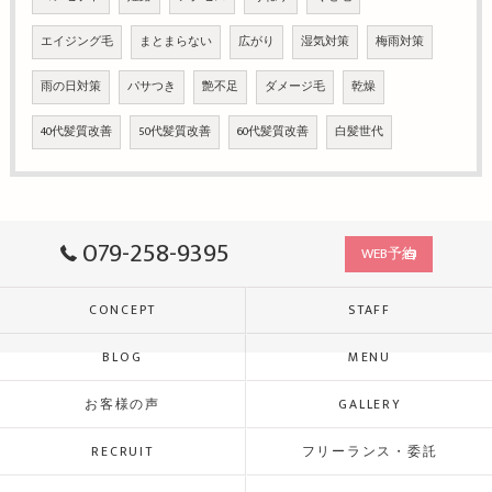
エイジング毛
まとまらない
広がり
湿気対策
梅雨対策
雨の日対策
パサつき
艶不足
ダメージ毛
乾燥
40代髪質改善
50代髪質改善
60代髪質改善
白髪世代
079-258-9395
WEB予約
CONCEPT
STAFF
BLOG
MENU
お客様の声
GALLERY
RECRUIT
フリーランス・委託