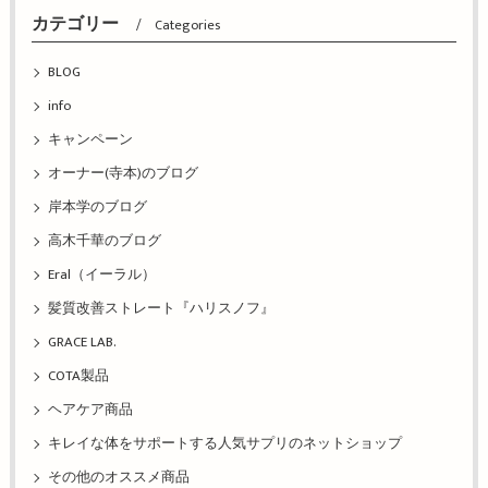
カテゴリー
Categories
BLOG
info
キャンペーン
オーナー(寺本)のブログ
岸本学のブログ
高木千華のブログ
Eral（イーラル）
髪質改善ストレート『ハリスノフ』
GRACE LAB.
COTA製品
ヘアケア商品
キレイな体をサポートする人気サプリのネットショップ
その他のオススメ商品