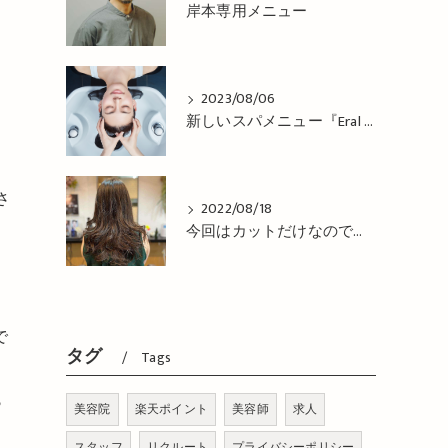
岸本専用メニュー
2023/08/06
新しいスパメニュー『Eral Head Cure』が 登場！姫路市の美容院BEREA(ベレア)はお客様のキレイを叶える美容室／ヘアサロン
さ
2022/08/18
今回はカットだけなので、コテで巻き巻き仕上げ！姫路市の美容院BEREA(ベレア)はお客様のキレイを叶える美容室／ヘアサロン
で
タグ
Tags
ら
美容院
楽天ポイント
美容師
求人
スタッフ
リクルート
プライバシーポリシー