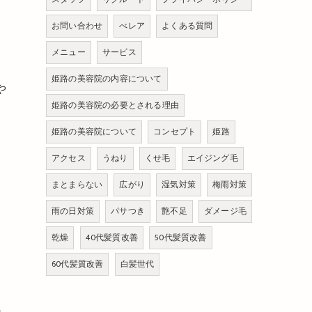
。
お問い合わせ
べレア
よくある質問
メニュー
サービス
姫路の美容院の内容について
や
姫路の美容院の必要とされる理由
姫路の美容院について
コンセプト
姫路
アクセス
うねり
くせ毛
エイジング毛
まとまらない
広がり
湿気対策
梅雨対策
雨の日対策
パサつき
艶不足
ダメージ毛
乾燥
40代髪質改善
50代髪質改善
60代髪質改善
白髪世代