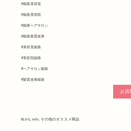
#姫路美容室
#姫路美容院
#姫路ヘアサロン
#姫路髪質改善
#美容室姫路
#美容院姫路
#ヘアサロン姫路
#髪質改善姫路
お店
BLOG
info
その他のオススメ商品