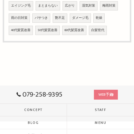
エイジング毛
まとまらない
広がり
湿気対策
梅雨対策
雨の日対策
パサつき
艶不足
ダメージ毛
乾燥
40代髪質改善
50代髪質改善
60代髪質改善
白髪世代
079-258-9395
WEB予約
CONCEPT
STAFF
BLOG
MENU