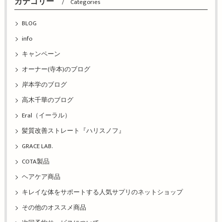
カテゴリー
Categories
BLOG
info
キャンペーン
オーナー(寺本)のブログ
岸本学のブログ
高木千華のブログ
Eral（イーラル）
髪質改善ストレート『ハリスノフ』
GRACE LAB.
COTA製品
ヘアケア商品
キレイな体をサポートする人気サプリのネットショップ
その他のオススメ商品