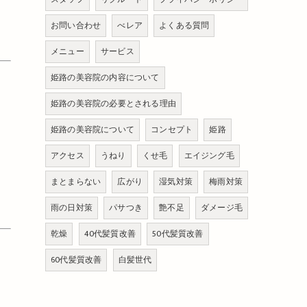
お問い合わせ
べレア
よくある質問
メニュー
サービス
姫路の美容院の内容について
姫路の美容院の必要とされる理由
姫路の美容院について
コンセプト
姫路
アクセス
うねり
くせ毛
エイジング毛
まとまらない
広がり
湿気対策
梅雨対策
雨の日対策
パサつき
艶不足
ダメージ毛
乾燥
40代髪質改善
50代髪質改善
60代髪質改善
白髪世代