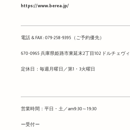
https://www.berea.jp/
電話
& FAX : 079-258-9395
（ご予約優先）
670-0965
兵庫県姫路市東延末
2
丁目
102
ドルチェヴ
定休日：毎週月曜日／第
1
・
3
火曜日
営業時間：平日・土／
am9:30
～
19:30
ー受付ー