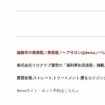
姫路市の美容院／
美容室／
ヘアサロンは
Berea
／ベ
株式会社リロクラブ運営の「福利厚生倶楽部」掲載
髪質改善,ストレート,トリートメント,髪をエイジ
Berea
サイト・ネット予約はこちら
↓