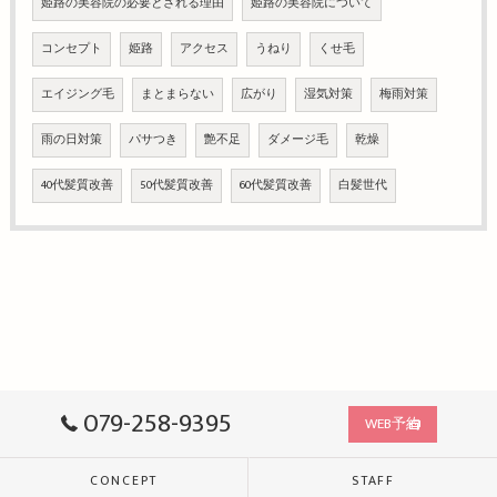
姫路の美容院の必要とされる理由
姫路の美容院について
コンセプト
姫路
アクセス
うねり
くせ毛
エイジング毛
まとまらない
広がり
湿気対策
梅雨対策
雨の日対策
パサつき
艶不足
ダメージ毛
乾燥
40代髪質改善
50代髪質改善
60代髪質改善
白髪世代
079-258-9395
WEB予約
CONCEPT
STAFF