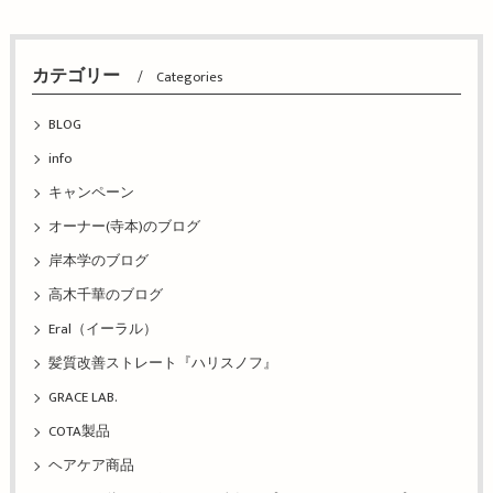
カテゴリー
Categories
BLOG
info
キャンペーン
オーナー(寺本)のブログ
岸本学のブログ
高木千華のブログ
Eral（イーラル）
髪質改善ストレート『ハリスノフ』
GRACE LAB.
COTA製品
ヘアケア商品