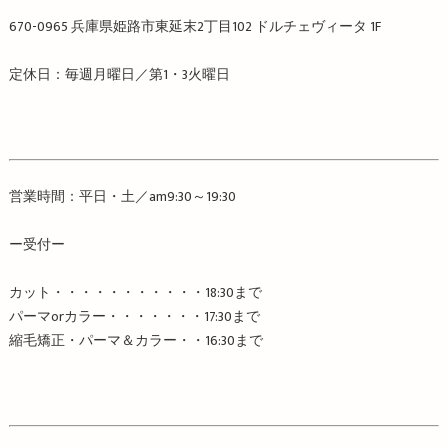
670-0965
兵庫県姫路市東延末
2
丁目
102
ドルチェヴィータ
1F
定休日：毎週月曜日／第
1
・
3
火曜日
営業時間：平日・土／
am9:30
～
19:30
ー受付ー
カット・・・・・・・・・・・
18:30
まで
パーマ
or
カラー・・・・・・・
17:30
まで
縮毛矯正・パーマ＆カラー・・
16:30
まで