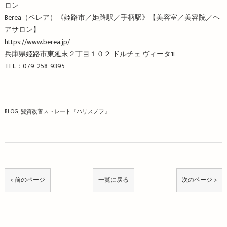
ロン
Berea（ベレア）《姫路市／姫路駅／手柄駅》【美容室／美容院／ヘ
アサロン】
https://www.berea.jp/
兵庫県姫路市東延末２丁目１０２ ドルチェ ヴィータ1F
TEL：079-258-9395
BLOG
髪質改善ストレート『ハリスノフ』
< 前のページ
一覧に戻る
次のページ >