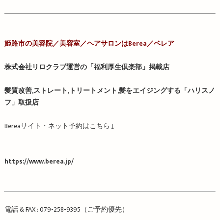
姫路市の美容院／
美容室／
ヘアサロンは
Berea
／ベレア
株式会社リロクラブ運営の「福利厚生倶楽部」掲載店
髪質改善,ストレート,トリートメント,髪をエイジングする「ハリスノ
フ」取扱店
Berea
サイト・ネット予約はこちら
↓
https://www.berea.jp/
電話
& FAX : 079-258-9395
（ご予約優先）