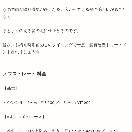
なので雨が降り湿気が多くなると広がってくる髪の毛も広がること
なく
まとまりのある髪の毛に仕上がるのです。
皆さまも梅雨時期前のこのタイミングで一度、髪質改善トリートメ
ントされましょう☆
ノフストレート 料金
【基本】
・シングル S〜M：¥15,000 ／ SL〜L：¥17,000
【※オススメのコース】
・2回コース（1ヶ月以内にもう一度）S〜M：¥29,000 ／ SL〜L：