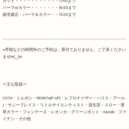
カット・・・・・・・・・・・
17:00
まで
パーマ
or
カラー・・・・・・・
16:00
まで
縮毛矯正・パーマ＆カラー・・
15:00
まで
※
早朝などの時間外のご予約は、受付ておりません。ご了承ください
ませ
m
(
__
)
m
ー主な取扱ー
COTA・ミルボン・FRONTe(P-UP)・レプロナイザー・ハリス・アール
J・サニープレイス・リトルサイエンティスト・資生堂・スロー・香
草カラー・フォンテーヌ・レオンカ・グリーンポット・Hazuki・ファ
イテン・その他