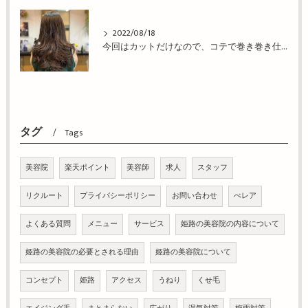
2022/08/18
今回はカットだけなので、コテで巻き巻き仕上げ！姫路市の美容院BEREA(ベレア)はお客様のキレイを叶える美容室／ヘアサロン
タグ
Tags
美容院
楽天ポイント
美容師
求人
スタッフ
リクルート
プライバシーポリシー
お問い合わせ
べレア
よくある質問
メニュー
サービス
姫路の美容院の内容について
姫路の美容院の必要とされる理由
姫路の美容院について
コンセプト
姫路
アクセス
うねり
くせ毛