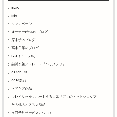
BLOG
info
キャンペーン
オーナー(寺本)のブログ
岸本学のブログ
高木千華のブログ
Eral（イーラル）
髪質改善ストレート『ハリスノフ』
GRACE LAB.
COTA製品
ヘアケア商品
キレイな体をサポートする人気サプリのネットショップ
その他のオススメ商品
次回予約サービスについて