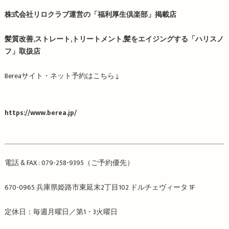
株式会社リロクラブ運営の「福利厚生倶楽部」掲載店
髪質改善,ストレート,トリートメント,髪をエイジングする「ハリスノ
フ」取扱店
Berea
サイト・ネット予約はこちら
↓
https://www.berea.jp/
電話
& FAX : 079-258-9395
（ご予約優先）
670-0965
兵庫県姫路市東延末
2
丁目
102
ドルチェヴィータ
1F
定休日：毎週月曜日／第
1
・
3
火曜日