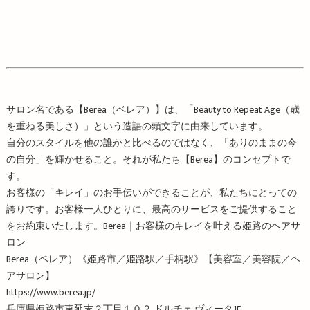
サロン名である【Berea（ベレア）】は、「Beauty to Repeat Age（歳
を重ねる美しさ）」という造語の頭文字に由来しています。
自分のスタイルを他の誰かと比べるのではなく、「ありのままの今
の自分」を輝かせること。それが私たち【Berea】のコンセプトで
す。
お客様の「キレイ」のお手伝いができることが、私たちにとっての
誇りです。お客様一人ひとりに、最高のサービスをご提供すること
をお約束いたします。Berea｜お客様のキレイを叶える姫路のヘアサ
ロン
Berea（ベレア）《姫路市／姫路駅／手柄駅》【美容室／美容院／ヘ
アサロン】
https://www.berea.jp/
兵庫県姫路市東延末２丁目１０２ ドルチェ ヴィータ1F