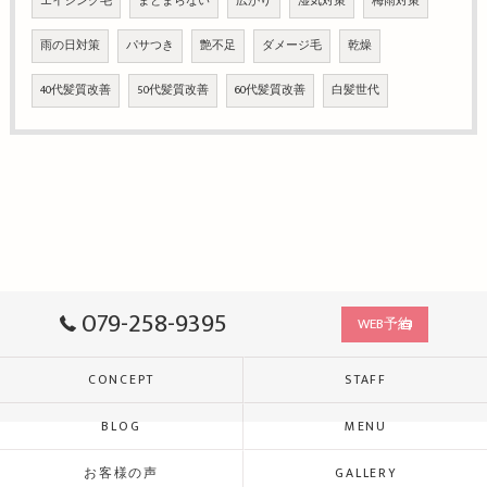
エイジング毛
まとまらない
広がり
湿気対策
梅雨対策
雨の日対策
パサつき
艶不足
ダメージ毛
乾燥
40代髪質改善
50代髪質改善
60代髪質改善
白髪世代
079-258-9395
WEB予約
CONCEPT
STAFF
BLOG
MENU
お客様の声
GALLERY