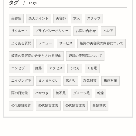
タグ
Tags
美容院
楽天ポイント
美容師
求人
スタッフ
リクルート
プライバシーポリシー
お問い合わせ
べレア
よくある質問
メニュー
サービス
姫路の美容院の内容について
姫路の美容院の必要とされる理由
姫路の美容院について
コンセプト
姫路
アクセス
うねり
くせ毛
エイジング毛
まとまらない
広がり
湿気対策
梅雨対策
雨の日対策
パサつき
艶不足
ダメージ毛
乾燥
40代髪質改善
50代髪質改善
60代髪質改善
白髪世代