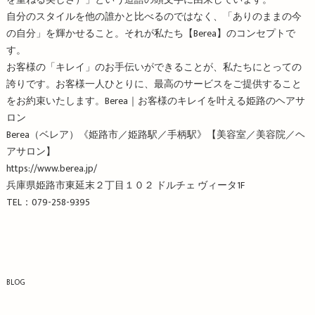
を重ねる美しさ）」という造語の頭文字に由来しています。
自分のスタイルを他の誰かと比べるのではなく、「ありのままの今
の自分」を輝かせること。それが私たち【Berea】のコンセプトで
す。
お客様の「キレイ」のお手伝いができることが、私たちにとっての
誇りです。お客様一人ひとりに、最高のサービスをご提供すること
をお約束いたします。Berea｜お客様のキレイを叶える姫路のヘアサ
ロン
Berea（ベレア）《姫路市／姫路駅／手柄駅》【美容室／美容院／ヘ
アサロン】
https://www.berea.jp/
兵庫県姫路市東延末２丁目１０２ ドルチェ ヴィータ1F
TEL：079-258-9395
BLOG