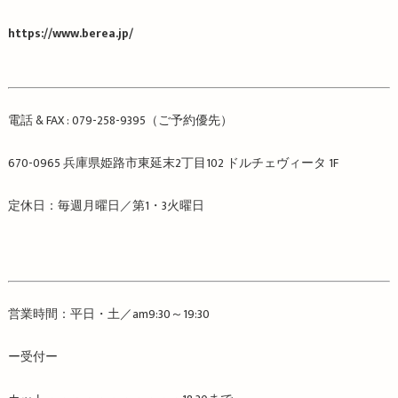
https://www.berea.jp/
電話
& FAX : 079-258-9395
（ご予約優先）
670-0965
兵庫県姫路市東延末
2
丁目
102
ドルチェヴィータ
1F
定休日：毎週月曜日／第
1
・
3
火曜日
営業時間：平日・土／
am9:30
～
19:30
ー受付ー