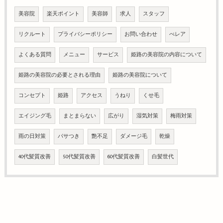
美容院
楽天ポイント
美容師
求人
スタッフ
リクルート
プライバシーポリシー
お問い合わせ
べレア
よくある質問
メニュー
サービス
姫路の美容院の内容について
姫路の美容院の必要とされる理由
姫路の美容院について
コンセプト
姫路
アクセス
うねり
くせ毛
エイジング毛
まとまらない
広がり
湿気対策
梅雨対策
雨の日対策
パサつき
艶不足
ダメージ毛
乾燥
40代髪質改善
50代髪質改善
60代髪質改善
白髪世代