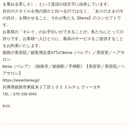
を重ねる美しさ）」という造語の頭文字に由来しています。
自分のスタイルを他の誰かと比べるのではなく、「ありのままの今
の自分」を輝かせること。それが私たち【Berea】のコンセプトで
す。
お客様の「キレイ」のお手伝いができることが、私たちにとっての
誇りです。お客様一人ひとりに、最高のサービスをご提供すること
をお約束いたします。
姫路の美容院／顧客満足度97%のBerea（ベレア）／美容室／ヘアサ
ロン
Berea（ベレア）《姫路市／姫路駅／手柄駅》【美容室／美容院／ヘ
アサロン】
https://www.berea.jp/
兵庫県姫路市東延末２丁目１０２ ドルチェ ヴィータ1F
TEL：079-258-9395
BLOG