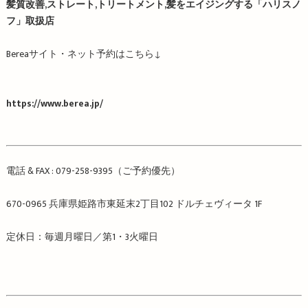
髪質改善,ストレート,トリートメント,髪をエイジングする「ハリスノ
フ」取扱店
Berea
サイト・ネット予約はこちら
↓
https://www.berea.jp/
電話
& FAX : 079-258-9395
（ご予約優先）
670-0965
兵庫県姫路市東延末
2
丁目
102
ドルチェヴィータ
1F
定休日：毎週月曜日／第
1
・
3
火曜日