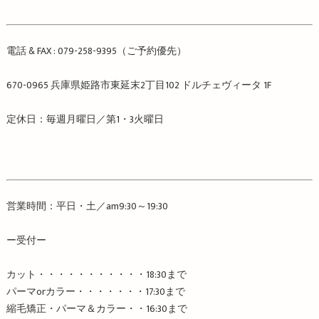
電話
& FAX : 079-258-9395
（ご予約優先）
670-0965
兵庫県姫路市東延末
2
丁目
102
ドルチェヴィータ
1F
定休日：毎週月曜日／第
1
・
3
火曜日
営業時間：平日・土／
am9:30
～
19:30
ー受付ー
カット・・・・・・・・・・・
18:30
まで
パーマ
or
カラー・・・・・・・
17:30
まで
縮毛矯正・パーマ＆カラー・・
16:30
まで