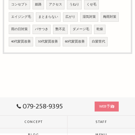
コンセプト
姫路
アクセス
うねり
くせ毛
エイジング毛
まとまらない
広がり
湿気対策
梅雨対策
雨の日対策
パサつき
艶不足
ダメージ毛
乾燥
40代髪質改善
50代髪質改善
60代髪質改善
白髪世代
079-258-9395
WEB予約
CONCEPT
STAFF
BLOG
MENU