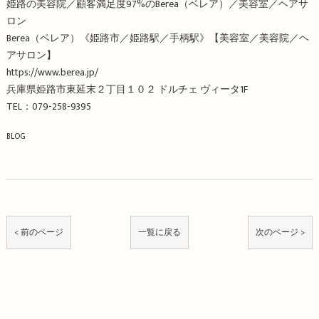
姫路の美容院／顧客満足度97%のBerea（ベレア）／美容室／ヘアサ
ロン
Berea（ベレア）《姫路市／姫路駅／手柄駅》【美容室／美容院／ヘ
アサロン】
https://www.berea.jp/
兵庫県姫路市東延末２丁目１０２ ドルチェ ヴィータ1F
TEL：079-258-9395
BLOG
< 前のページ
一覧に戻る
次のページ >