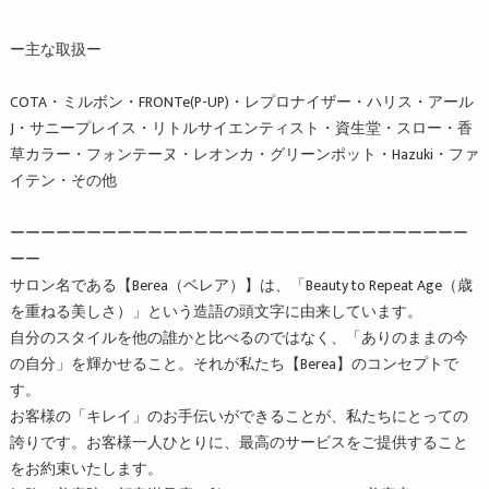
ー主な取扱ー
COTA・ミルボン・FRONTe(P-UP)・レプロナイザー・ハリス・アール
J・サニープレイス・リトルサイエンティスト・資生堂・スロー・香
草カラー・フォンテーヌ・レオンカ・グリーンポット・Hazuki・ファ
イテン・その他
ーーーーーーーーーーーーーーーーーーーーーーーーーーーーーー
ーー
サロン名である【Berea（ベレア）】は、「Beauty to Repeat Age（歳
を重ねる美しさ）」という造語の頭文字に由来しています。
自分のスタイルを他の誰かと比べるのではなく、「ありのままの今
の自分」を輝かせること。それが私たち【Berea】のコンセプトで
す。
お客様の「キレイ」のお手伝いができることが、私たちにとっての
誇りです。お客様一人ひとりに、最高のサービスをご提供すること
をお約束いたします。