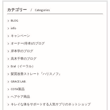
カテゴリー
Categories
BLOG
info
キャンペーン
オーナー(寺本)のブログ
岸本学のブログ
高木千華のブログ
Eral（イーラル）
髪質改善ストレート『ハリスノフ』
GRACE LAB.
COTA製品
ヘアケア商品
キレイな体をサポートする人気サプリのネットショップ