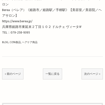
ロン
Berea（ベレア）《姫路市／姫路駅／手柄駅》【美容室／美容院／ヘ
アサロン】
https://www.berea.jp/
兵庫県姫路市東延末２丁目１０２ ドルチェ ヴィータ1F
TEL：079-258-9395
BLOG
COTA製品
ヘアケア商品
< 前のページ
一覧に戻る
次のページ >