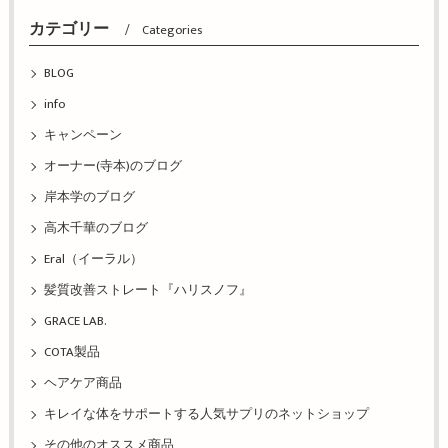
カテゴリー
Categories
BLOG
info
キャンペーン
オーナー(寺本)のブログ
岸本学のブログ
高木千華のブログ
Eral（イーラル）
髪質改善ストレート『ハリスノフ』
GRACE LAB.
COTA製品
ヘアケア商品
キレイな体をサポートする人気サプリのネットショップ
その他のオススメ商品