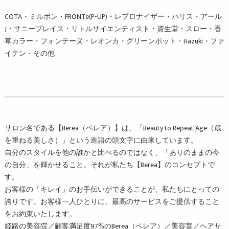
COTA・ミルボン・FRONTe(P-UP)・レプロナイザー・ハリス・アール
J・サニープレイス・リトルサイエンティスト・資生堂・スロー・香
草カラー・フォンテーヌ・レオンカ・グリーンポット・Hazuki・ファ
イテン・その他
サロン名である【Berea（ベレア）】は、「Beauty to Repeat Age（歳
を重ねる美しさ）」という造語の頭文字に由来しています。
自分のスタイルを他の誰かと比べるのではなく、「ありのままの今
の自分」を輝かせること。それが私たち【Berea】のコンセプトで
す。
お客様の「キレイ」のお手伝いができることが、私たちにとっての
誇りです。お客様一人ひとりに、最高のサービスをご提供すること
をお約束いたします。
姫路の美容院／顧客満足度97%のBerea（ベレア）／美容室／ヘアサ