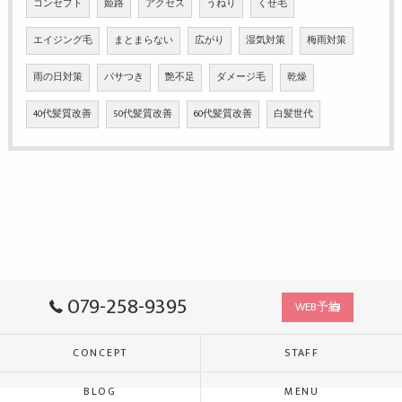
コンセプト
姫路
アクセス
うねり
くせ毛
エイジング毛
まとまらない
広がり
湿気対策
梅雨対策
雨の日対策
パサつき
艶不足
ダメージ毛
乾燥
40代髪質改善
50代髪質改善
60代髪質改善
白髪世代
079-258-9395
WEB予約
CONCEPT
STAFF
BLOG
MENU