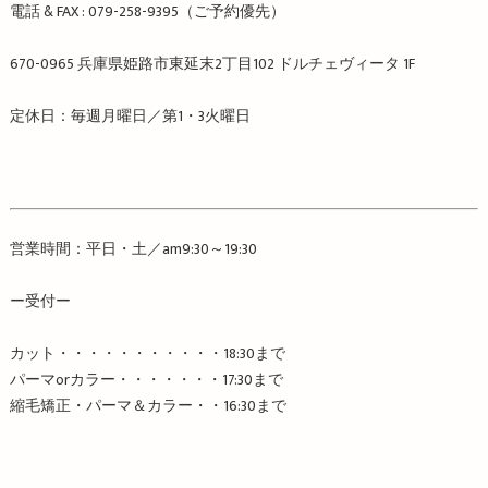
電話
& FAX : 079-258-9395
（ご予約優先）
670-0965
兵庫県姫路市東延末
2
丁目
102
ドルチェヴィータ
1F
定休日：毎週月曜日／第
1
・
3
火曜日
営業時間：平日・土／
am9:30
～
19:30
ー受付ー
カット・・・・・・・・・・・
18:30
まで
パーマ
or
カラー・・・・・・・
17:30
まで
縮毛矯正・パーマ＆カラー・・
16:30
まで