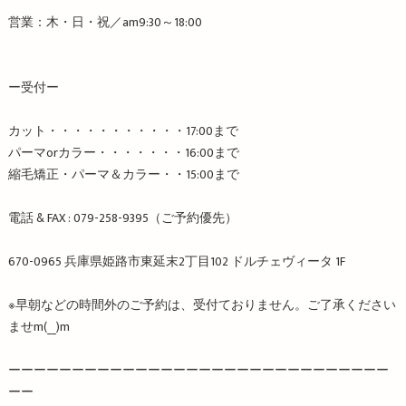
営業：木・日・祝／
am9:30
～
18:00
ー受付ー
カット・・・・・・・・・・・
17:00
まで
パーマ
or
カラー・・・・・・・
16:00
まで
縮毛矯正・パーマ＆カラー・・
15:00
まで
電話
& FAX : 079-258-9395
（ご予約優先）
670-0965
兵庫県姫路市東延末
2
丁目
102
ドルチェヴィータ
1F
※
早朝などの時間外のご予約は、受付ておりません。ご了承ください
ませ
m
(
__
)
m
ーーーーーーーーーーーーーーーーーーーーーーーーーーーーーー
ーー