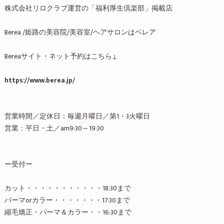
株式会社リロクラブ運営の「福利厚生倶楽部」掲載店
Berea /
姫路の美容院
/
美容室
/
ヘアサロンはベレア
Berea
サイト・ネット予約はこちら
↓
https://www.berea.jp/
営業時間／定休日：毎週月曜日／第
1
・
3
火曜日
営業：平日・土／
am9:30
～
19:30
ー受付ー
カット・・・・・・・・・・・
18:30
まで
パーマ
or
カラー・・・・・・・
17:30
まで
縮毛矯正・パーマ＆カラー・・
16:30
まで