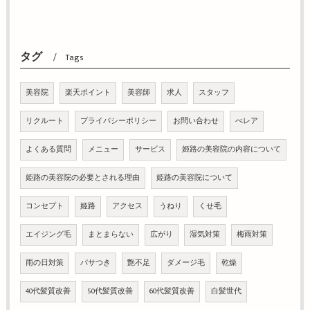
タグ
Tags
美容院
楽天ポイント
美容師
求人
スタッフ
リクルート
プライバシーポリシー
お問い合わせ
べレア
よくある質問
メニュー
サービス
姫路の美容院の内容について
姫路の美容院の必要とされる理由
姫路の美容院について
コンセプト
姫路
アクセス
うねり
くせ毛
エイジング毛
まとまらない
広がり
湿気対策
梅雨対策
雨の日対策
パサつき
艶不足
ダメージ毛
乾燥
40代髪質改善
50代髪質改善
60代髪質改善
白髪世代