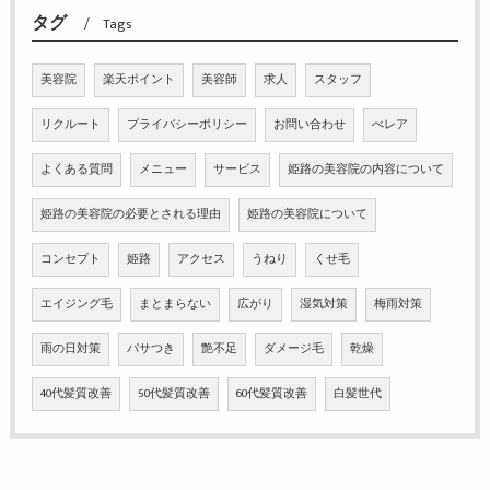
タグ
Tags
美容院
楽天ポイント
美容師
求人
スタッフ
リクルート
プライバシーポリシー
お問い合わせ
べレア
よくある質問
メニュー
サービス
姫路の美容院の内容について
姫路の美容院の必要とされる理由
姫路の美容院について
コンセプト
姫路
アクセス
うねり
くせ毛
エイジング毛
まとまらない
広がり
湿気対策
梅雨対策
雨の日対策
パサつき
艶不足
ダメージ毛
乾燥
40代髪質改善
50代髪質改善
60代髪質改善
白髪世代