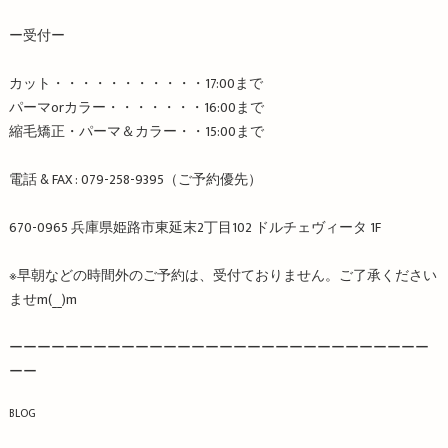
ー受付ー
カット・・・・・・・・・・・
17:00
まで
パーマ
or
カラー・・・・・・・
16:00
まで
縮毛矯正・パーマ＆カラー・・
15:00
まで
電話
& FAX : 079-258-9395
（ご予約優先）
670-0965
兵庫県姫路市東延末
2
丁目
102
ドルチェヴィータ
1F
※
早朝などの時間外のご予約は、受付ておりません。ご了承ください
ませ
m
(
__
)
m
ーーーーーーーーーーーーーーーーーーーーーーーーーーーーーー
ーー
BLOG