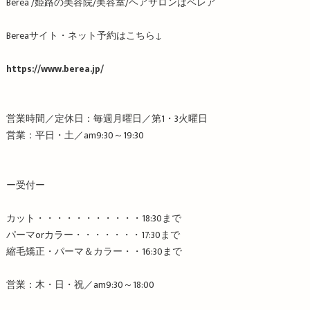
Berea /
姫路の美容院
/
美容室
/
ヘアサロンはベレア
Berea
サイト・ネット予約はこちら
↓
https://www.berea.jp/
営業時間／定休日：毎週月曜日／第
1
・
3
火曜日
営業：平日・土／
am9:30
～
19:30
ー受付ー
カット・・・・・・・・・・・
18:30
まで
パーマ
or
カラー・・・・・・・
17:30
まで
縮毛矯正・パーマ＆カラー・・
16:30
まで
営業：木・日・祝／
am9:30
～
18:00