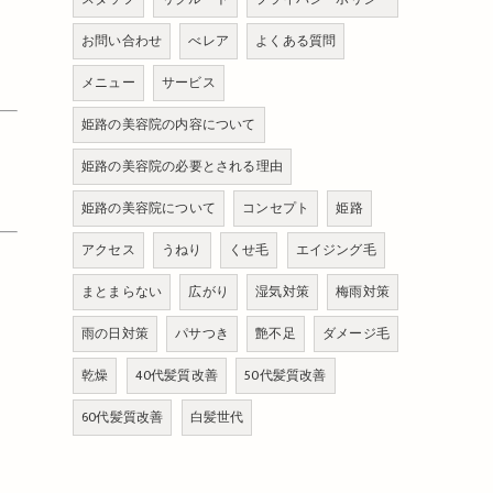
お問い合わせ
べレア
よくある質問
メニュー
サービス
姫路の美容院の内容について
姫路の美容院の必要とされる理由
姫路の美容院について
コンセプト
姫路
アクセス
うねり
くせ毛
エイジング毛
まとまらない
広がり
湿気対策
梅雨対策
雨の日対策
パサつき
艶不足
ダメージ毛
乾燥
40代髪質改善
50代髪質改善
60代髪質改善
白髪世代