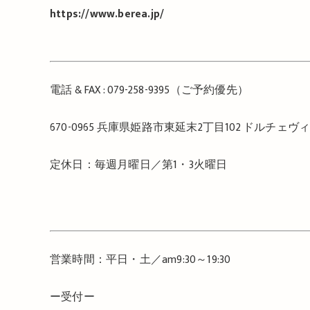
https://www.berea.jp/
電話
& FAX : 079-258-9395
（ご予約優先）
670-0965
兵庫県姫路市東延末
2
丁目
102
ドルチェヴ
定休日：毎週月曜日／第1・3火曜日
営業時間：平日・土／
am9:30
～
19:30
ー受付ー