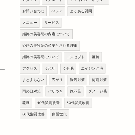
お問い合わせ
べレア
よくある質問
メニュー
サービス
姫路の美容院の内容について
姫路の美容院の必要とされる理由
姫路の美容院について
コンセプト
姫路
アクセス
うねり
くせ毛
エイジング毛
まとまらない
広がり
湿気対策
梅雨対策
雨の日対策
パサつき
艶不足
ダメージ毛
乾燥
40代髪質改善
50代髪質改善
60代髪質改善
白髪世代