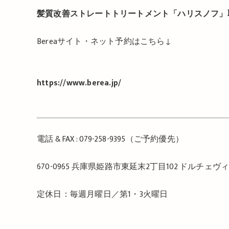
髪質改善ストレートトリートメント「ハリスノフ」
Berea
サイト・ネット予約はこちら
↓
https://www.berea.jp/
電話
& FAX : 079-258-9395
（ご予約優先）
670-0965
兵庫県姫路市東延末
2
丁目
102
ドルチェヴ
定休日：毎週月曜日／第
1
・
3
火曜日