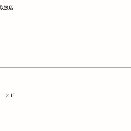
取扱店
ィータ
1F