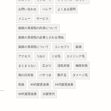
お問い合わせ
べレア
よくある質問
メニュー
サービス
姫路の美容院の内容について
姫路の美容院の必要とされる理由
姫路の美容院について
コンセプト
姫路
アクセス
うねり
くせ毛
エイジング毛
まとまらない
広がり
湿気対策
梅雨対策
雨の日対策
パサつき
艶不足
ダメージ毛
乾燥
40代髪質改善
50代髪質改善
60代髪質改善
白髪世代