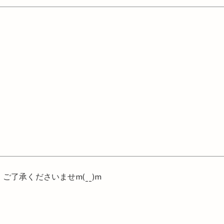
。ご了承くださいませ
m
(
__
)
m