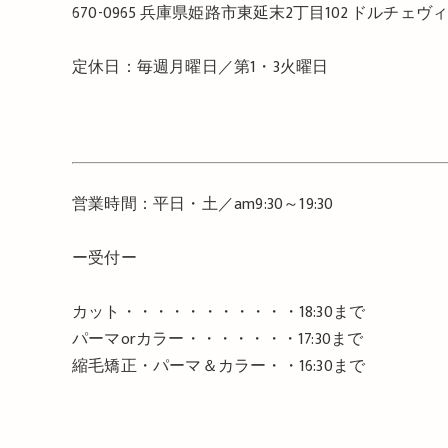
670-0965
兵庫県姫路市東延末
2
丁目
102
ドルチェヴ
定休日：毎週月曜日／第
1
・
3
火曜日
営業時間：平日・土／
am9:30
～
19:30
ー受付ー
カット・・・・・・・・・・・
18:30
まで
パーマ
or
カラー・・・・・・・
17:30
まで
縮毛矯正・パーマ＆カラー・・
16:30
まで