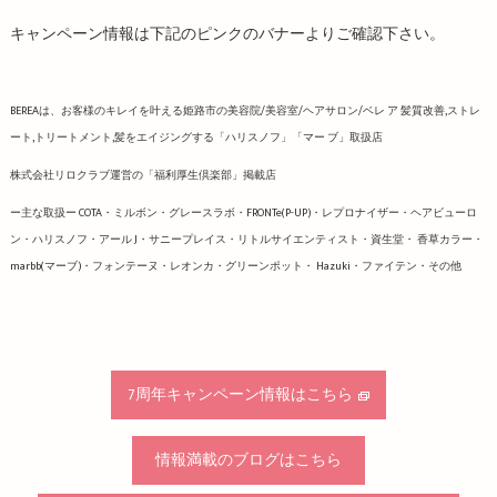
キャンペーン情報は下記のピンクのバナーよりご確認下さい。
BEREAは、お客様のキレイを叶える姫路市の美容院/美容室/ヘアサロン/ベレ ア 髪質改善,ストレ
ート,トリートメント,髪をエイジングする「ハリスノフ」「マー ブ」取扱店
株式会社リロクラブ運営の「福利厚生倶楽部」掲載店
ー主な取扱ー COTA・ミルボン・グレースラボ・FRONTe(P-UP)・レプロナイザー・ヘアビューロ
ン・ハリスノフ・アール J・サニープレイス・リトルサイエンティスト・資生堂・ 香草カラー・
marbb(マーブ)・フォンテーヌ・レオンカ・グリーンポット・ Hazuki・ファイテン・その他
7周年キャンペーン情報はこちら
情報満載のブログはこちら