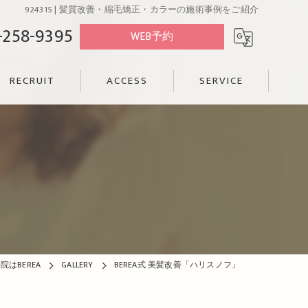
924315 | 髪質改善・縮毛矯正・カラーの施術事例をご紹介
-258-9395
WEB予約
RECRUIT
ACCESS
SERVICE
はBEREA
GALLERY
BEREA式 美髪改善「ハリスノフ」